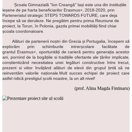
Școala Gimnazială "Ion Creangă" Iași este una din instituțiile
ieșene de pe harta beneficiarilor Erasmus+, 2018-2020, prin
Parteneriatul strategic STEPS TOWARDS FUTURE, care deja
începe să se deruleze. Ne pregătim pentru prima Reuniune de
proiect, la Torun, în Polonia, gazda primei mobilități fiind chiar
școala coordonatoare.
Alături de partenerii noștri din Grecia și Portugalia, începem să
explorăm prin schimburile intrerșcolare facilitate de
grantul
Erasmus+, oportunități
de carieră pentru generația acestor
ani, pornind de la bogățiile si tradițiile ofertante ale țărilor implicate,
conștientizând necesitatea unei legături constructive între trecut,
prezent si viitor învățând alături de elevii din grupul țintă să ne
reinventăm valorile naționale.Mult succes echipei de proiect care
astfel ridică prestigiul școlii noastre, la un alt nivel!
(prof. Alina Magda Fintinaru)