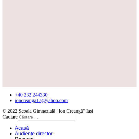
+40 232 244330
ioncreanga17@yahoo.com
© 2022 Școala Gimnazială "Ion Creangă" Iași
Cautare
Acasă
Audiențe director