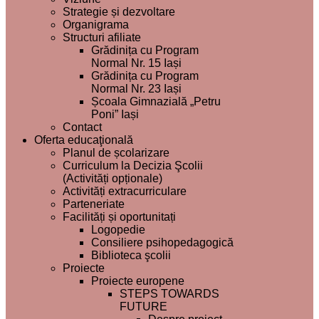
Strategie și dezvoltare
Organigrama
Structuri afiliate
Grădinița cu Program
Normal Nr. 15 Iași
Grădinița cu Program
Normal Nr. 23 Iași
Școala Gimnazială „Petru
Poni” Iași
Contact
Oferta educaţională
Planul de școlarizare
Curriculum la Decizia Şcolii
(Activități opționale)
Activități extracurriculare
Parteneriate
Facilități și oportunitați
Logopedie
Consiliere psihopedagogică
Biblioteca şcolii
Proiecte
Proiecte europene
STEPS TOWARDS
FUTURE