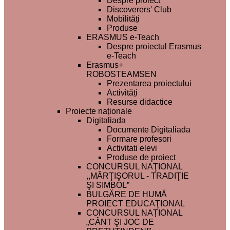
Despre proiect
Discoverers' Club
Mobilități
Produse
ERASMUS e-Teach
Despre proiectul Erasmus
e-Teach
Erasmus+
ROBOSTEAMSEN
Prezentarea proiectului
Activități
Resurse didactice
Proiecte naționale
Digitaliada
Documente Digitaliada
Formare profesori
Activitati elevi
Produse de proiect
CONCURSUL NAŢIONAL
,,MĂRŢIŞORUL - TRADIŢIE
ŞI SIMBOL”
BULGĂRE DE HUMĂ
PROIECT EDUCAŢIONAL
CONCURSUL NAȚIONAL
„CÂNT ŞI JOC DE