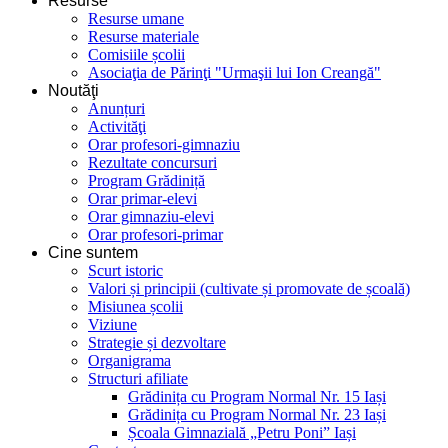
Resurse
Resurse umane
Resurse materiale
Comisiile școlii
Asociaţia de Părinţi "Urmaşii lui Ion Creangă"
Noutăţi
Anunțuri
Activităţi
Orar profesori-gimnaziu
Rezultate concursuri
Program Grădiniță
Orar primar-elevi
Orar gimnaziu-elevi
Orar profesori-primar
Cine suntem
Scurt istoric
Valori și principii (cultivate și promovate de școală)
Misiunea școlii
Viziune
Strategie și dezvoltare
Organigrama
Structuri afiliate
Grădinița cu Program Normal Nr. 15 Iași
Grădinița cu Program Normal Nr. 23 Iași
Școala Gimnazială „Petru Poni” Iași