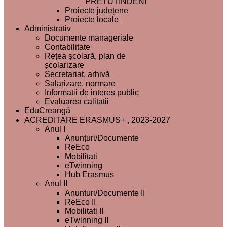
PRETUTINDENI”
Proiecte județene
Proiecte locale
Administrativ
Documente manageriale
Contabilitate
Rețea școlară, plan de
școlarizare
Secretariat, arhivă
Salarizare, normare
Informatii de interes public
Evaluarea calitatii
EduCreangă
ACREDITARE ERASMUS+ , 2023-2027
Anul I
Anunțuri/Documente
ReEco
Mobilitati
eTwinning
Hub Erasmus
Anul II
Anunturi/Documente II
ReEco II
Mobilitati II
eTwinning II