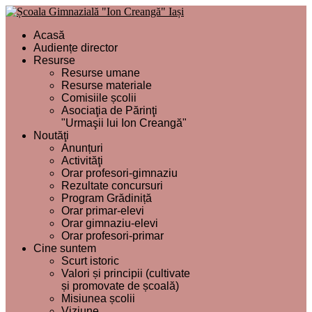
Acasă
Audiențe director
Resurse
Resurse umane
Resurse materiale
Comisiile școlii
Asociaţia de Părinţi
"Urmaşii lui Ion Creangă"
Noutăţi
Anunțuri
Activităţi
Orar profesori-gimnaziu
Rezultate concursuri
Program Grădiniță
Orar primar-elevi
Orar gimnaziu-elevi
Orar profesori-primar
Cine suntem
Scurt istoric
Valori și principii (cultivate
și promovate de școală)
Misiunea școlii
Viziune