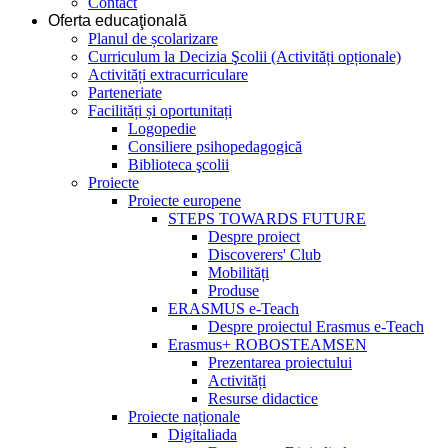
Contact
Oferta educaţională
Planul de școlarizare
Curriculum la Decizia Şcolii (Activități opționale)
Activități extracurriculare
Parteneriate
Facilități și oportunitați
Logopedie
Consiliere psihopedagogică
Biblioteca şcolii
Proiecte
Proiecte europene
STEPS TOWARDS FUTURE
Despre proiect
Discoverers' Club
Mobilități
Produse
ERASMUS e-Teach
Despre proiectul Erasmus e-Teach
Erasmus+ ROBOSTEAMSEN
Prezentarea proiectului
Activități
Resurse didactice
Proiecte naționale
Digitaliada