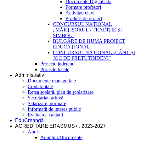
Documente Digitaliada
Formare profesori
Activitati elevi
Produse de proiect
CONCURSUL NAŢIONAL
,,MĂRŢIŞORUL - TRADIŢIE ŞI
SIMBOL”
BULGĂRE DE HUMĂ PROIECT
EDUCAŢIONAL
CONCURSUL NAȚIONAL „CÂNT ŞI
JOC DE PRETUTINDENI”
Proiecte județene
Proiecte locale
Administrativ
Documente manageriale
Contabilitate
Rețea școlară, plan de școlarizare
Secretariat, arhivă
Salarizare, normare
Informatii de interes public
Evaluarea calitatii
EduCreangă
ACREDITARE ERASMUS+ , 2023-2027
Anul I
Anunțuri/Documente