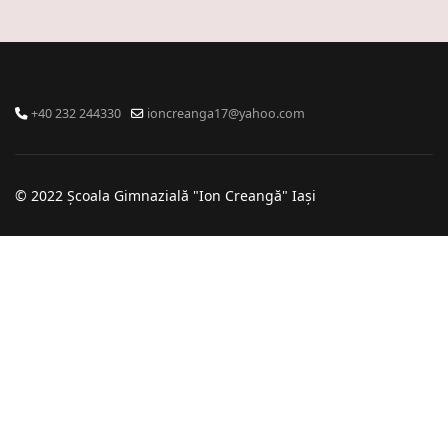
+40 232 244330
ioncreanga17@yahoo.com
© 2022 Școala Gimnazială "Ion Creangă" Iași